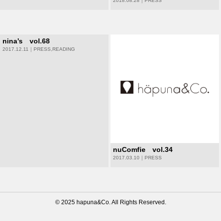
2018.08.28｜
PRESS
nina’s vol.68
2017.12.11｜
PRESS
,
READING
nuComfie vol.34
2017.03.10｜
PRESS
© 2025 hapuna&Co. All Rights Reserved.